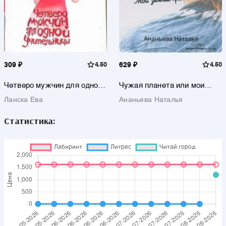
309 ₽
4.50
629 ₽
4.50
Четверо мужчин для одной
Чужая планета или мои
учительницы: Дневник В.Ш.
земные приключения
Ланска Ева
Ананьева Наталья
Статистика: