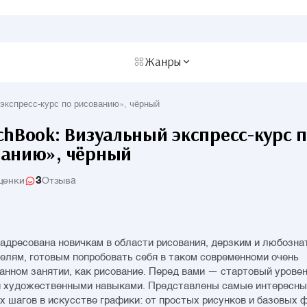
Жанры
экспресс-курс по рисованию», чёрный
chBook: Визуальный экспресс-курс 
ванию», чёрный
3
ценки
Отзыва
 адресована новичкам в области рисования, дерзким и любозн
елям, готовым попробовать себя в таком современноми очень
анном занятии, как рисование. Перед вами — стартовый урове
я художественными навыками. Представлены самые интересн
х шагов в искусстве графики: от простых рисунков и базовых ф