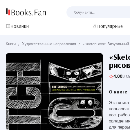
Новинки
Популярные
Книги
/
Художественные направления
/
«SketchBook: Визуальный 
«Sket
рисо
4.00
3 О
О книге
Эта книга
пользоват
востребов
овладени
для первы