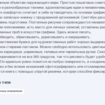
жным объектам окружающего мира. Простые пошаговые совет
 и разнообразные техники, вдохновляющие идеи и ненавязчив
к комфортно сочетает в себе путеводитель по основам график
ю записную книжку с продуманной эргономикой. Скетчбук расс
вень подготовки. Поэтапные рисунки сопровождаются ненавя
и пояснениями, есть место для личных записей, оставлены ра
венных проб в искусстве графики. Здесь можно писать,
обводить, обрисовывать, дорисовывать и закрашивать.
ественная бумага для художественных работ хорошо выдерж
ное стирание ластиком. Можно свободно использовать цветны
е карандаши, шариковые, гелевые или чернильные ручки. Ске
ворачивается на все 360 градусов, так что рисовать будет удоб
 Он идеально ровно ложится на любую поверхность, и созданн
ко и без всяких искажений сфотографировать или отсканирова
ся книга с помощью упругой резинки, которая способна фикси
кально, так и горизонтально. Между пружинным креплением ск
еносить карандаш или ручку. Твердая обложка гарантирует со
 теги
 в презентабельном виде на всем протяжении его использовани
нные направления