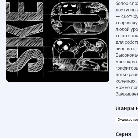
более сло
доступные
— скетчбу
творческу
любой уро
текстовым
для собст
рисовать,
Высококач
многократ
графитовы
легко раз
коленках.
можно лег
Закрывает
как верти
можно пер
Жанры и
скетчбука
Художестве
Серия