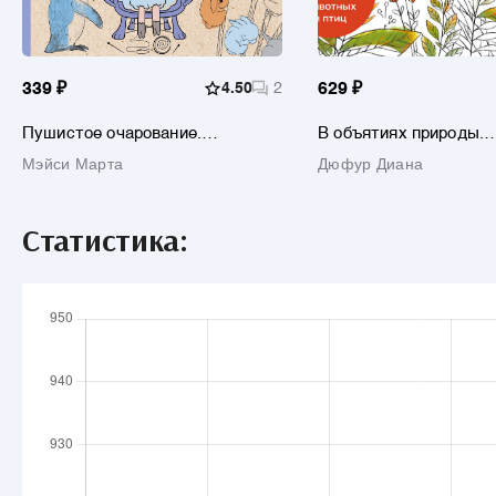
339 ₽
4.50
2
629 ₽
Пушистое очарование.
В объятиях природы.
Раскраска антристресс
Раскрашиваем обаят
Мэйси Марта
Дюфур Диана
иллюстрации животны
Статистика: