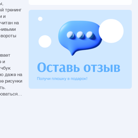
ы,
ый тренинг
и и
читан на
зчивыми
звороты
ивает
е и
тчбук
но даже на
ые рисунки
ть.
роваться
етчбука
хранность
я.