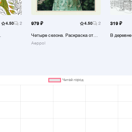
4.50
2
979 ₽
4.50
2
319 ₽
Четыре сезона. Раскраска от
В деревне
ельные
Aeppol
Aeppol
х и птиц