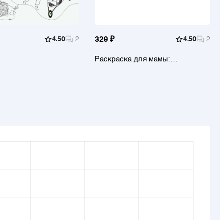
4.50
2
329 ₽
4.50
2
Раскраска для мамы:
медитация, расслабление,
антистресс