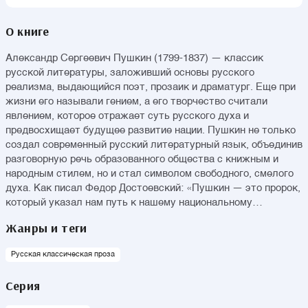
О книге
Александр Сергеевич Пушкин (1799-1837) — классик
русской литературы, заложивший основы русского
реализма, выдающийся поэт, прозаик и драматург. Еще при
жизни его называли гением, а его творчество считали
явлением, которое отражает суть русского духа и
предвосхищает будущее развитие нации. Пушкин не только
создал современный русский литературный язык, объединив
разговорную речь образованного общества с книжным и
народным стилем, но и стал символом свободного, смелого
духа. Как писал Федор Достоевский: «Пушкин — это пророк,
который указал нам путь к нашему национальному
самосознанию». В первый том собрания сочинений вошли
Жанры и теги
стихотворения и сказки Пушкина. Во второй том собрания
сочинений вошли поэмы «Руслан и Людмила», «Кавказский
Русская классическая проза
пленник», «Цыганы», «Медный всадник» и другие, а также
роман в стихах «Евгений Онегин». В третий том собрания
Серия
сочинений вошли драматические произведения: «Борис
Годунов», «Моцарт и Сальери», «Пир во время чумы» и