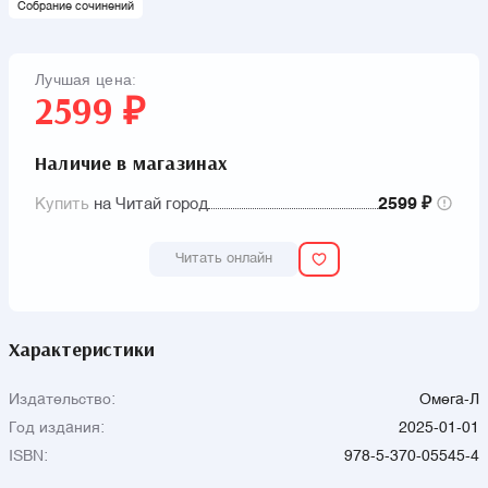
Собрание сочинений
другие; а также романы и повести: «Арап Петра Великого»,
«Повести Белкина», «Дубровский», «Пиковая дама»,
«Египетские ночи», «Капитанская дочка».
Лучшая цена:
2599 ₽
Наличие в магазинах
Купить
на Читай город
2599 ₽
Читать онлайн
Характеристики
Издательство:
Омега-Л
Год издания:
2025-01-01
ISBN:
978-5-370-05545-4