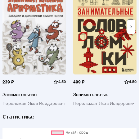
239 ₽
4.50
499 ₽
4.50
Занимательная
Занимательные
арифметика. Загадки и
головоломки. Новое
Перельман Яков Исидорович
Перельман Яков Исидорович
диковинки в мире чисел
оформление
Статистика: