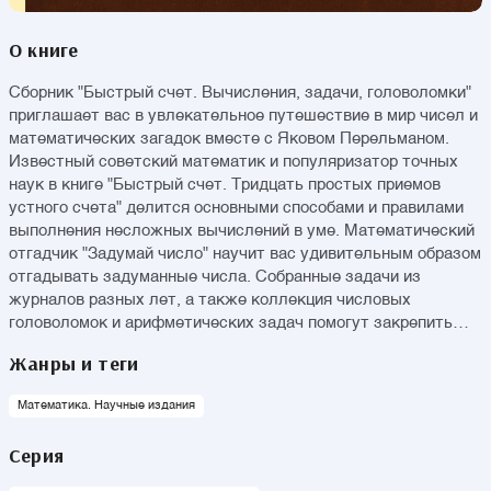
О книге
Сборник "Быстрый счет. Вычисления, задачи, головоломки"
приглашает вас в увлекательное путешествие в мир чисел и
математических загадок вместе с Яковом Перельманом.
Известный советский математик и популяризатор точных
наук в книге "Быстрый счет. Тридцать простых приемов
устного счета" делится основными способами и правилами
выполнения несложных вычислений в уме. Математический
отгадчик "Задумай число" научит вас удивительным образом
отгадывать задуманные числа. Собранные задачи из
журналов разных лет, а также коллекция числовых
головоломок и арифметических задач помогут закрепить
теоретические навыки на практике, разогреть воображение
Жанры и теги
и критическое мышление. Комбинируя теоретические знания
с практическими упражнениями, Я. Перельман создает
Математика. Научные издания
идеальный баланс между обучением и развлечением.
Независимо от возраста и уровня подготовки, читатели
Серия
смогут открыть для себя мир чисел с новой стороны.