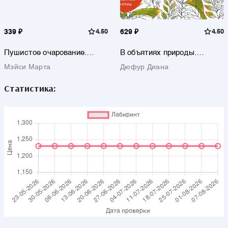
339 ₽
4.50
629 ₽
4.50
Пушистое очарование.
В объятиях природы.
Раскраска антристресс
Раскрашиваем обаятельные
Мэйси Марта
Дюфур Диана
иллюстрации животных и
птиц
Статистика: