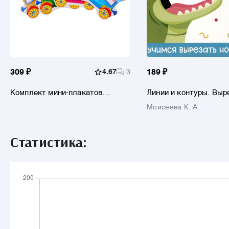
309 ₽
4.67
3
189 ₽
Комплект мини-плакатов
Линии и контуры. Выр
"Паровозик вежливых слов" (10
для малышей. 3-4 год
Моисеева К. А.
шт.)
Статистика: