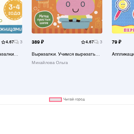
4.67
3
389 ₽
4.67
3
79 ₽
езалки
Вырезалки. Учимся вырезать
Аппликац
а
фигуры и мастерить
ПЕРВЫЕ 
Михайлова Ольга