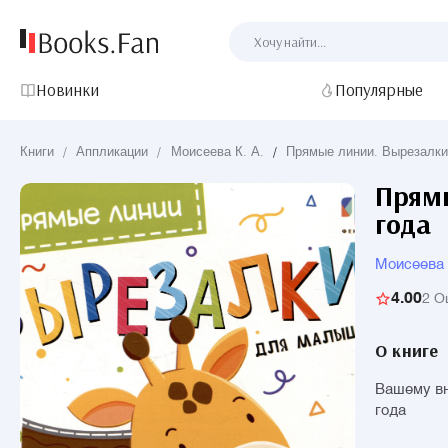
Новинки
Популярные
Книги
/
Аппликации
/
Моисеева К. А.
/
Прямые линии. Вырезалки
Прямы
года
Моисеева 
4.00
2 О
О книге
Вашему вн
года