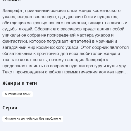
Лавкрафт, признанный основателем жанра космического
ужаса, создал вселенную, где древние боги и существа,
обитающие за гранью нашего понимания, влияют на жизнь и
судьбы людей. Сборник его рассказов представляет собой
уникальное собрание произведений мастера ужасов и
фантастики, которое погружает читателей в мрачный и
загадочный мир космического ужаса. Этот сборник является
обязательным к прочтению для всех любителей жанра и
тех, кто хочет понять, почему наследие Лавкрафта
продолжает влиять на современную литературу и культуру.
Текст произведения снабжен грамматическим комментарием
и словарем, в который вошли все слова, содержащиеся в
Жанры и теги
тексте. Благодаря этому книга подойдет для любого уровня
владения языком.
Английский язык
Серия
Читаем на английском без проблем м