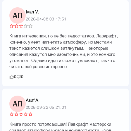
Ivan V.
АП
2026-04-08 03:17:51
Книга интересная, но не без недостатков. Лавкрафт,
конечно, умеет нагнетать атмосферу, но местами
текст кажется слишком затянутым. Некоторые
описания кажутся мне избыточными, и это немного
утомляет. Однако идея и сюжет увлекают, так что
читать всё равно интересно.
0
0
Asaf A.
АП
2025-09-22 05:21:01
Книга просто потрясающая! Лавкрафт мастерски
создаёт атмосферу ужаса и неизвестности. «Зов