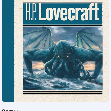
О книге