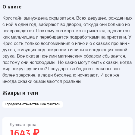
О книге
Кристайн вынуждена скрываться. Всех девушек, рожденных
с ней в один год, забирают во дворец, откуда они больше не
возвращаются. Поэтому она коротко стрижется, одевается
как мальчишка и перебивается подработками на пристани. У
Крис есть только воспоминания о няне и о сказках про айн -
духов, живущих под покровом тишины и владеющих силой
звука. Все сказанное ими магическим образом сбывается,
поэтому они непобедимы. Но какие могут быть сказки, когда
мир вокруг рушится? Государство беднеет, законы все
более зверские, а люди бесследно исчезают. И все же
иногда сказки оказываются реальны.
Жанры и теги
Городское отечественное фэнтези
Лучшая цена:
1643 ₽