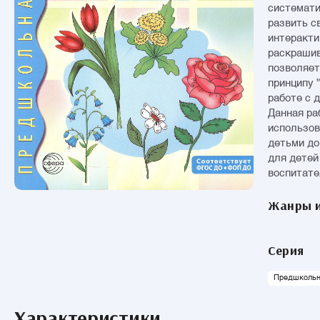
системати
развить с
интеракти
раскрашив
позволяет
принципу 
работе с 
Данная ра
использов
детьми до
для детей
воспитате
Жанры и
Серия
Предшкольна
Характеристики