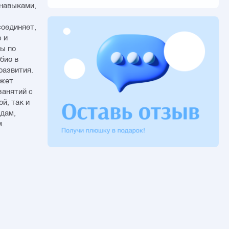
навыками,
соединяет,
 и
ы по
бие в
развития.
ожет
занятий с
й, так и
дам,
м.