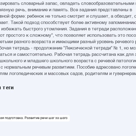
зировать словарный запас, овладеть словообразовательными 
вязную речь, внимание и память. Все задания представлены в
вной форме: ребенок не только смотрит и слушает, а обводит, 
ает. Такой подход способствует более активному запоминанию
 избежать быстрого утомления. Задания в тетради расположен
"от простого к сложному", что позволяет использовать это посо
детьми разного возраста и имеющими разный уровень речевого 
бочая тетрадь - продолжение "Лексической тетради" № 1, но м
аться и самостоятельно. Рабочая тетрадь рассчитана как для 
школьного и младшего школьного возраста с речевой патологие
 с нормальным речевым развитием. Пособие адресовано логопе
лям логопедических и массовых садов, родителям и гувернера
 теги
я подготовка. Развитие речи шаг за шаго