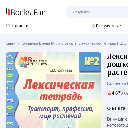
Новинки
Популярные
Книги
/
Косинова Елена Михайловна
/
Лексическая тетрадь №2 дл
Лекси
дошко
расте
Косинова
4.67
3 О
О книге
Вниманию 
которого 