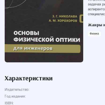
задачах р
аспиранто
специалис
Жанры и
Физика
Характеристики
Издательство:
Год издания:
ISBN: