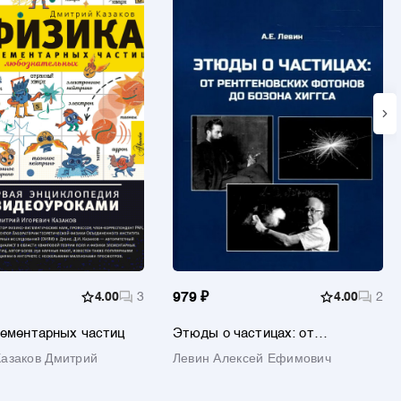
4.00
3
979 ₽
4.00
2
ементарных частиц
Этюды о частицах: от
рентгеновских фотонов до
Казаков Дмитрий
Левин Алексей Ефимович
бозона Хиггса