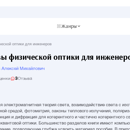
Жанры
еской оптики для инженеров
ы физической оптики для инженер
 Алексей Михайлович
3
ценки
Отзыва
я электромагнитная теория света, взаимодействие света с изо
ной средой, фотометрия, законы теплового излучения, поляриз
нция и дифракция для когерентного и частично когерентного св
квантовой оптики. Большинство разделов книги имеют компь
ение, позволяющее глубже усвоить материал пособия. В прил