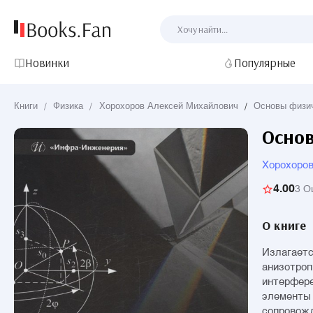
Новинки
Популярные
Книги
/
Физика
/
Хорохоров Алексей Михайлович
/
Основы физич
Основ
Хорохоров
4.00
3 О
О книге
Излагаетс
анизотроп
интерфере
элементы 
сопровожд