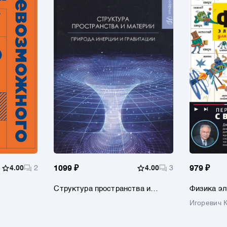
4.00
2
1099 ₽
4.00
3
979 ₽
Структура пространства и
Физика эл
материи. Природа инерции и
Игоревич 
гравитации