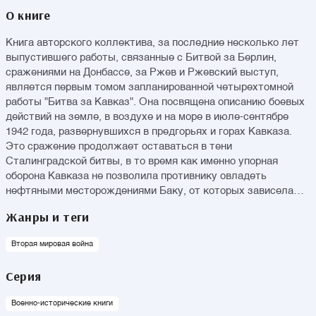
О книге
Книга авторского коллектива, за последние несколько лет
выпустившего работы, связанные с Битвой за Берлин,
сражениями на Донбассе, за Ржев и Ржевский выступ,
является первым томом запланированной четырехтомной
работы "Битва за Кавказ". Она посвящена описанию боевых
действий на земле, в воздухе и на море в июле-сентябре
1942 года, развернувшихся в предгорьях и горах Кавказа.
Это сражение продолжает оставаться в тени
Сталинградской битвы, в то время как именно упорная
оборона Кавказа не позволила противнику овладеть
нефтяными месторождениями Баку, от которых зависела
сама возможность продолжения войны для СССР.
Жанры и теги
Героическая оборона Кавказа предопределила исход
кампании 1942 года, а в перспективе - исход всей войны, что
Вторая мировая война
нашло свое отражение в учрежденном в 2020 году Дне
разгрома немецко-фашистских войск в битве за Кавказ (9
Серия
октября). Впервые за последние годы в научный оборот
вводится значительный массив новых архивных документов,
Военно-исторические книги
а также публикуются новые карты, позволяющие