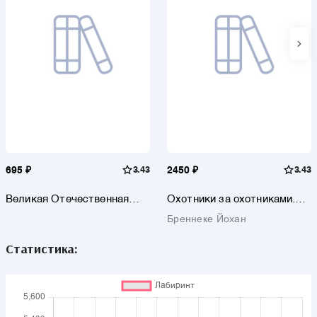
695 ₽
3.43
2450 ₽
3.43
Великая Отечественная
Охотники за охотниками.
война в историографии и
Хроника боевых действий
Бреннеке Йохан
исторической памяти. К 80-
подводных лодок Германии
летию Победы в ВОВ
во Второй мировой войне
Статистика: