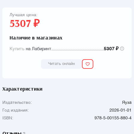
воссоздать полную картину сражений. Комплексный
характер исследования восполняет существующий пробел в
Лучшая цена:
историографии и открывает новые возможности для
5307 ₽
изучения боевых действий на Кавказе.
Наличие в магазинах
Купить
на Лабиринт
5307 ₽
Читать онлайн
Характеристики
Издательство:
Яуза
Год издания:
2026-01-01
ISBN:
978-5-00155-880-4
Отзывы
2