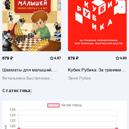
679 ₽
4.67
879 ₽
4.50
Шахматы для малышей.
Кубик Рубика: За гранями
Учимся играть с 3-х лет
головоломки, или Природа
Витальевна Быстрякова
Эрнё Рубик
творческой мысли
Елена
Статистика: