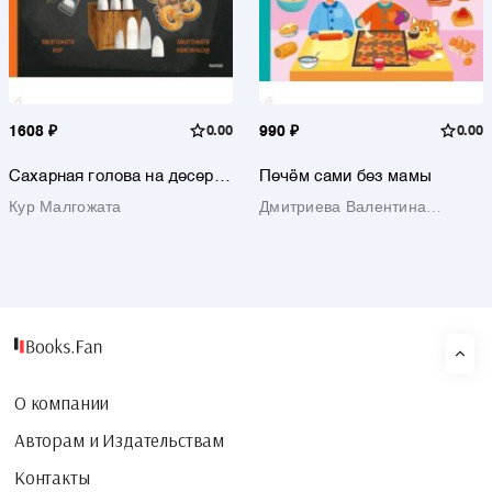
1608 ₽
0.00
990 ₽
0.00
Сахарная голова на десерт.
Печём сами без мамы
История еды с древнейших
Кур Малгожата
Дмитриева Валентина
времён до наших дней
Геннадьевна
О компании
Авторам и Издательствам
Контакты