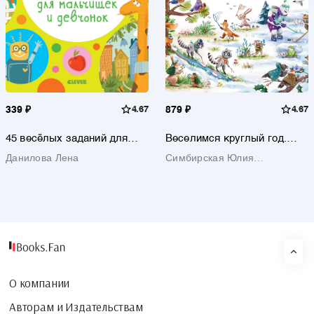
339 ₽
4.67
879 ₽
4.67
45 весёлых заданий для
Веселимся круглый год.
мальчишек и девчонок
Виммельбух
Данилова Лена
Симбирская Юлия
Станиславовна
О компании
Авторам и Издательствам