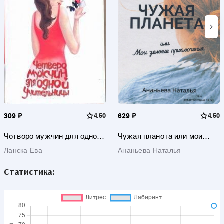
309 ₽
4.50
629 ₽
4.50
Четверо мужчин для одной
Чужая планета или мои
учительницы: Дневник В.Ш.
земные приключения
Ланска Ева
Ананьева Наталья
Статистика: