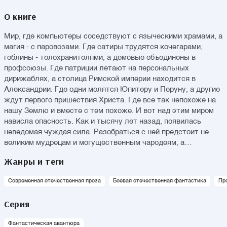
О книге
Мир, где компьютеры соседствуют с языческими храмами, а
магия - с паровозами. Где сатиры трудятся кочегарами,
гоблины - телохранителями, а домовые объединены в
профсоюзы. Где патриции летают на персональных
дирижаблях, а столица Римской империи находится в
Александрии. Где одни молятся Юпитеру и Перуну, а другие
ждут первого пришествия Христа. Где все так непохоже на
нашу Землю и вместе с тем похоже. И вот над этим миром
нависла опасность. Как и тысячу лет назад, появилась
неведомая чуждая сила. Разобраться с ней предстоит не
великим мудрецам и могущественным чародеям, а
скромному частному сыщику Кристоферу Лайеру и его
Жанры и теги
очаровательной помощнице Натали Курковой. Правда,
сыщик этот не так уж прост, как могут подумать некоторые.
Современная отечественная проза
Боевая отечественная фантастика
Пр
Серия
Фантастическая авантюра