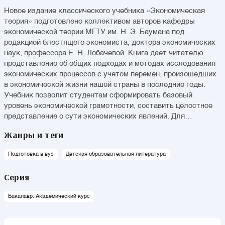
Новое издание классического учебника «Экономическая
теория» подготовлено коллективом авторов кафедры
экономической теории МГТУ им. Н. Э. Баумана под
редакцией блестящего экономиста, доктора экономических
наук, профессора Е. Н. Лобачевой. Книга дает читателю
представление об общих подходах и методах исследования
экономических процессов с учетом перемен, произошедших
в экономической жизни нашей страны в последние годы.
Учебник позволит студентам сформировать базовый
уровень экономической грамотности, составить целостное
представление о сути экономических явлений. Для
закрепления знаний предлагаются контрольные вопросы,
Жанры и теги
темы рефератов, основная и дополнительная литература.
Подготовка в вуз
Детская образовательная литература
Серия
Бакалавр. Академический курс