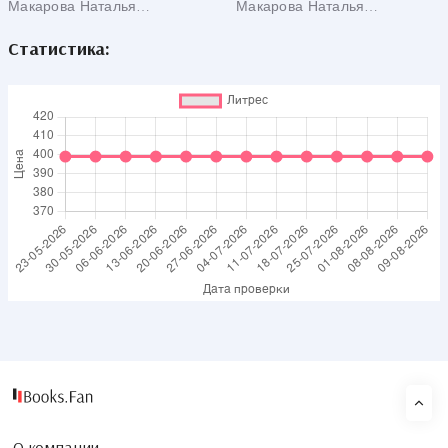
Макарова Наталья
Макарова Наталья
информационная
Владимировна
концепция). 5 - 11 класс
Владимировна
Статистика: