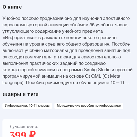
О книге
Учебное пособие предназначено для изучения элективного
курса компьютерной анимации объёмом 35 учебных часов,
углубляющего содержание учебного предмета
«Информатика» в рамках технологического профиля
обучения на уровне среднего общего образования. Пособие
включает учебные материалы для проведения занятий под
руководством учителя, а также для самостоятельного
выполнения практических заданий по созданию
компьютерной анимации в программе Synfig Studio и простой
программируемой анимации на основе Qt QML (Qt Meta
Language). Пособие рекомендуется обучающимся 10—11
классов, а также может быть использовано для
Жанры и теги
предпрофильного обучения при проведении факультативов
на уровне основного общего образования. Соответствует
Информатика. 10-11 классы
Методические пособия по информатике
Федеральному государственному образовательному
стандарту среднего общего образования.
Лучшая цена:
399 ₽