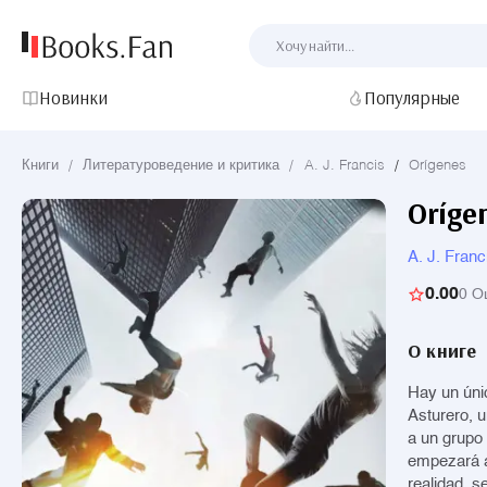
Новинки
Популярные
Книги
/
Литературоведение и критика
/
A. J. Francis
/
Orígenes
Oríge
A. J. Franc
0.00
0 О
О книге
Hay un únic
Asturero, 
a un grupo 
empezará a
realidad, 