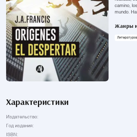
camino, los
mundo. Hab
Жанры и
Литературов
Характеристики
Издательство:
Год издания:
ISBN: