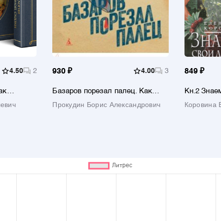
4.50
2
930 ₽
4.00
3
849 ₽
ак
Базаров порезал палец. Как
Кн.2 Знае
ёт и чем
говорить и молчать о любви
сказки? Т
евич
Прокудин Борис Александрович
Коровина 
т из 3-х
сказочных
орни
ой