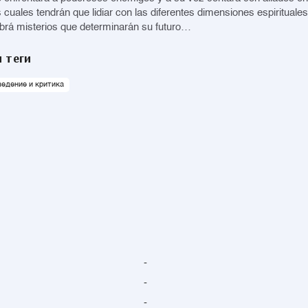
 cuales tendrán que lidiar con las diferentes dimensiones espirituales
rá misterios que determinarán su futuro…
 теги
едение и критика
-
-
-