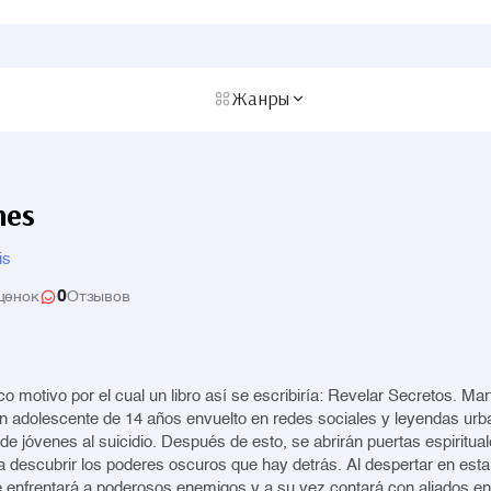
Жанры
nes
is
0
ценок
Отзывов
o motivo por el cual un libro así se escribiría: Revelar Secretos. Mar
un adolescente de 14 años envuelto en redes sociales y leyendas urb
de jóvenes al suicidio. Después de esto, se abrirán puertas espiritua
 descubrir los poderes oscuros que hay detrás. Al despertar en est
se enfrentará a poderosos enemigos y a su vez contará con aliados en