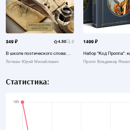
349 ₽
4.50
2
1499 ₽
В школе поэтического слова:
Набор "Код Проппа": к
Пушкин, Лермонтов, Гоголь
устроена, откуда раст
Лотман Юрий Михайлович
Пропп Владимир Яковл
живёт сказка (комплек
книг: "Исторические к
волшебной сказки",
"Морфология волшебн
Статистика:
сказки", "Фольклор и
действительность")