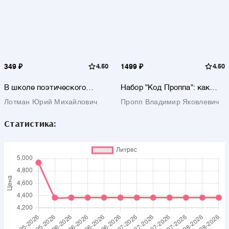
349 ₽
4.50
1499 ₽
4.50
В школе поэтического
Набор "Код Проппа": как
слова: Пушкин, Лермонтов,
устроена, откуда растёт и
Лотман Юрий Михайлович
Пропп Владимир Яковлевич
Гоголь
чем живёт сказка
(комплект из 3-х книг:
"Исторические корни
Статистика:
волшебной сказки",
"Морфология волшебной
сказки", "Фольклор и
действительность")