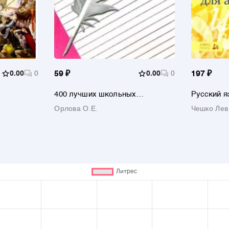
0.00
0
59 ₽
0.00
0
197 ₽
400 лучших школьных
Русский я
сочинений
абитуриен
Орлова О.Е.
Чешко Лев
Лексика. 
Пунктуац