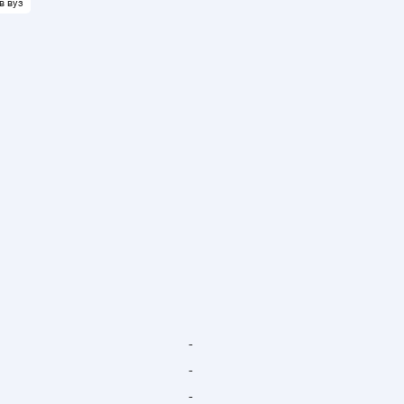
в вуз
-
-
-