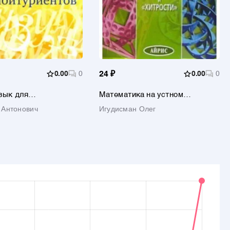
0.00
0
24 ₽
0.00
0
зык для
Математика на устном
тов. Фонетика.
экзамене
 Антонович
Игудисман Олег
Графика. Орфография.
ия