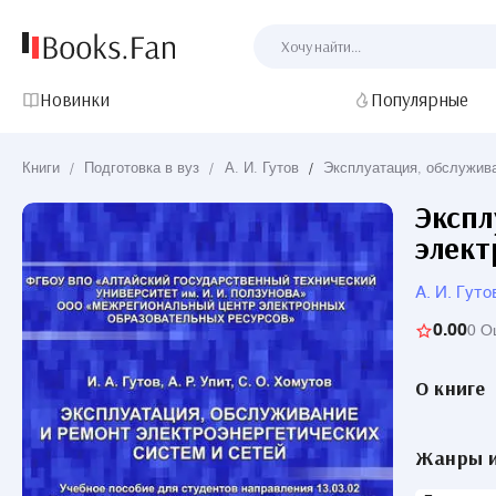
Новинки
Популярные
Книги
/
Подготовка в вуз
/
А. И. Гутов
/
Эксплуатация, обслужива
Экспл
элект
А. И. Гуто
0.00
0 О
О книге
Жанры и