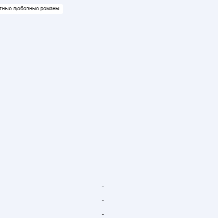
ные любовные романы
-
-
-