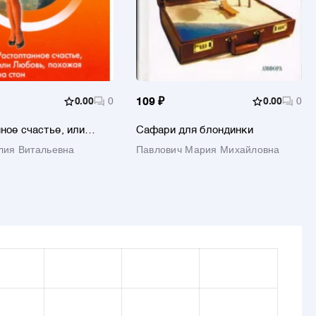
0.00
0
109 ₽
0.00
0
ное счастье, или
Сафари для блондинки
охожая на стон
ия Витальевна
Павлович Мария Михайловна