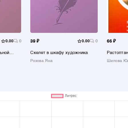
0.00
0
39 ₽
0.00
0
66 ₽
ьной
Скелет в шкафу художника
Растоптан
Любовь, п
Розова Яна
Шилова Юл