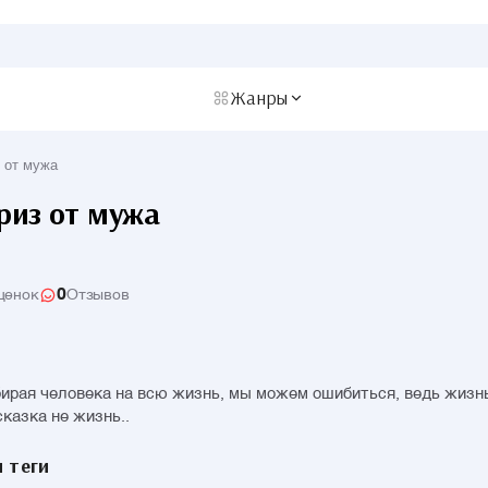
Жанры
 от мужа
риз от мужа
0
ценок
Отзывов
ирая человека на всю жизнь, мы можем ошибиться, ведь жизн
сказка не жизнь..
 теги