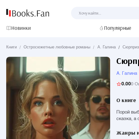
Новинки
Популярные
Книги
/
Остросюжетные любовные романы
/
А. Галина
/
Сюрприз
Сюрп
А. Галина
0.00
0 О
О книге
Порой выб
сказка, а 
Жанры и