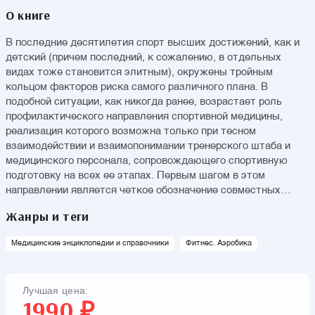
О книге
В последние десятилетия спорт высших достижений, как и
детский (причем последний, к сожалению, в отдельных
видах тоже становится элитным), окружены тройным
кольцом факторов риска самого различного плана. В
подобной ситуации, как никогда ранее, возрастает роль
профилактического направления спортивной медицины,
реализация которого возможна только при тесном
взаимодействии и взаимопонимании тренерского штаба и
медицинского персонала, сопровождающего спортивную
подготовку на всех ее этапах. Первым шагом в этом
направлении является четкое обозначение совместных
задач и доступные при различном уровне диагностической
Жанры и теги
оснащенности пути их решения. Этому и посвящена
настоящая книга, которая, надеемся, будет полезна не
Медицинские энциклопедии и справочники
Фитнес. Аэробика
только тренерам, но также преподавателям физической
культуры, ведущим спортивные секции при
общеобразовательных учреждениях, спортивным врачам и
Лучшая цена:
врачам общей практики, работающим с юными атлетами на
1990 ₽
начальном этапе спортивной подготовки.