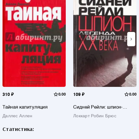
310 ₽
0.00
109 ₽
0.00
Тайная капитуляция
Сидней Рейли: шпион-
легенда XX века
Даллес Аллен
Локкарт Робин Брюс
Статистика: