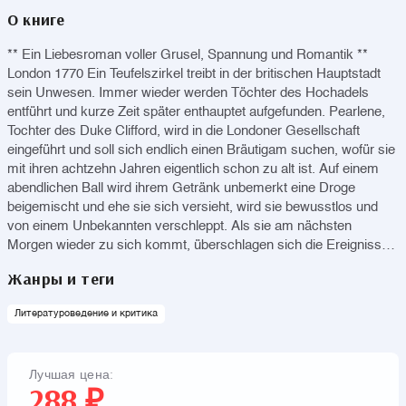
О книге
** Ein Liebesroman voller Grusel, Spannung und Romantik **
London 1770 Ein Teufelszirkel treibt in der britischen Hauptstadt
sein Unwesen. Immer wieder werden Töchter des Hochadels
entführt und kurze Zeit später enthauptet aufgefunden. Pearlene,
Tochter des Duke Clifford, wird in die Londoner Gesellschaft
eingeführt und soll sich endlich einen Bräutigam suchen, wofür sie
mit ihren achtzehn Jahren eigentlich schon zu alt ist. Auf einem
abendlichen Ball wird ihrem Getränk unbemerkt eine Droge
beigemischt und ehe sie sich versieht, wird sie bewusstlos und
von einem Unbekannten verschleppt. Als sie am nächsten
Morgen wieder zu sich kommt, überschlagen sich die Ereignisse
und niemand anderes als der notorische Schürzenjäger Bradford,
Жанры и теги
der Zwillingsbruder des Grand Duke Lyndon, ist daran schuld.
(Altersempfehlung: ab 16 Jahren)
Литературоведение и критика
Лучшая цена:
288 ₽