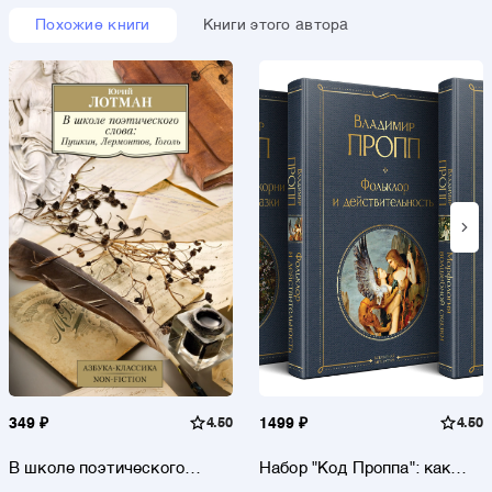
Похожие книги
Книги этого автора
349 ₽
4.50
1499 ₽
4.50
В школе поэтического
Набор "Код Проппа": как
слова: Пушкин, Лермонтов,
устроена, откуда растёт и