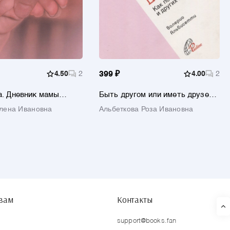
4.50
2
399 ₽
4.00
2
а. Дневник мамы
Быть другом или иметь друзей?
ного ребёнка.
Как познать самого себя и
лена Ивановна
Альбеткова Роза Ивановна
кие советы и
других людей
ации
твам
Контакты
support@books.fan