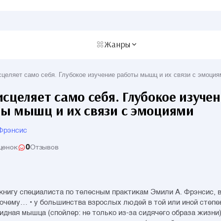
Жанры
сцеляет само себя. Глубокое изучение работы мышц и их связи с эмоция
исцеляет само себя. Глубокое изуче
ы мышц и их связи с эмоциями
Фрэнсис
0
ценок
Отзывов
книгу специалиста по телесным практикам Эмили А. Фрэнсис, 
почему… • у большинства взрослых людей в той или иной степе
идная мышца (спойлер: не только из-за сидячего образа жизни);