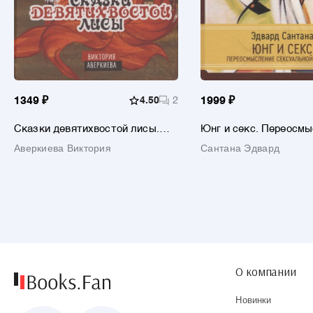
1349 ₽
4.50
2
1999 ₽
Сказки девятихвостой лисы.
Юнг и секс. Переосм
Психотерапевтические истории
сексуальной терапии
Аверкиева Виктория
Сантана Эдвард
о любви и жизни без драмы для
взрослых
О компании
Новинки