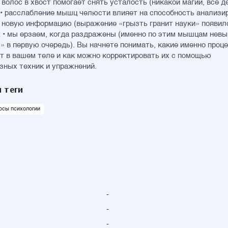
 волос в хвост помогает снять усталость (никакой магии, все д
 • расслабление мышц челюсти влияет на способность анализи
 новую информацию (выражение «грызть гранит науки» появил
; • мы ерзаем, когда раздражены (именно по этим мышцам не
т» в первую очередь). Вы начнете понимать, какие именно проц
т в вашем теле и как можно корректировать их с помощью
зных техник и упражнений.
 теги
осы психологии
-
-
-