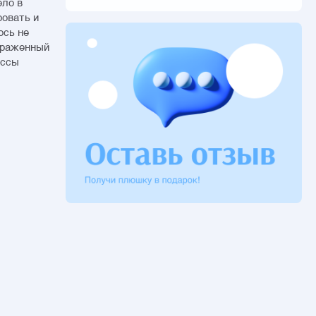
ело в
ровать и
ось не
выраженный
ессы