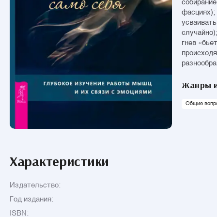
собирание
фасциях);
усваивать
случайно)
гнев «бье
происходя
разнообра
Жанры и
Общие вопр
Характеристики
Издательство:
Год издания:
ISBN: