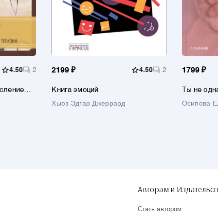
4.50
2
2199 ₽
4.50
2
1799 ₽
ысление
Книга эмоций
Ты не одн
недоношен
Хьюз Эдгар Джеррард
Осипова Е
Практичес
рекоменд
Авторам и Издательс
Стать автором