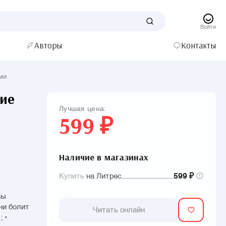
Войти
Авторы
Контакты
ми
ние
Лучшая цена:
599 ₽
Наличие в магазинах
Купить
на Литрес
599 ₽
вы
ни болит
Читать онлайн
 •