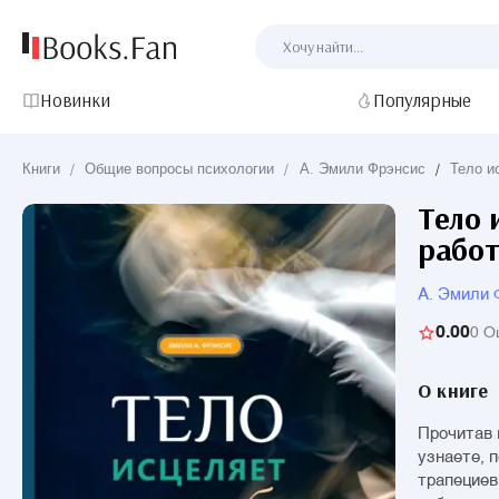
Новинки
Популярные
Книги
/
Общие вопросы психологии
/
А. Эмили Фрэнсис
/
Тело и
Тело 
работ
А. Эмили 
0.00
0 О
О книге
Прочитав 
узнаете, 
трапециев