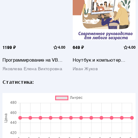
1199 ₽
4.00
649 ₽
4.00
Программирование на VBA в
Ноутбук и компьютер
Excel. Самоучитель
СОВСЕМ просто и ОЧЕНЬ
Яковлева Елена Викторовна
Иван Жуков
быстро. Современное
руководство для любого
возраста
Статистика: