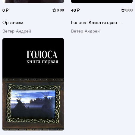
0 ₽
0.00
40 ₽
0.00
Организм
Голоса. Книга вторая.
История движения
Ветер Андрей
Ветер Андрей
индеанистов