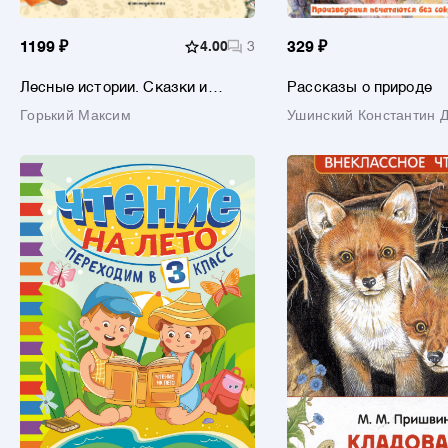
1199 ₽
4.00
3
329 ₽
Лесные истории. Сказки и
Рассказы о природе
рассказы для детей (ил. М.
Горький Максим
Ушинский Константин 
Белоусовой)