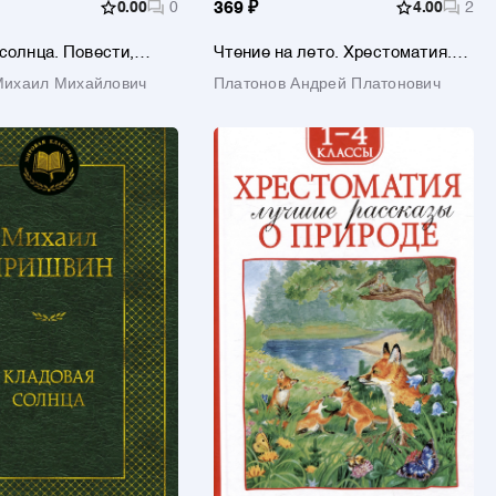
0.00
0
369 ₽
4.00
2
солнца. Повести,
Чтение на лето. Хрестоматия.
Переходим в 6-й класс
Михаил Михайлович
Платонов Андрей Платонович