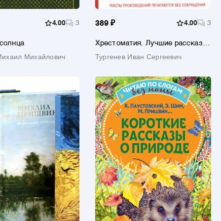
4.00
3
389 ₽
4.00
3
солнца
Хрестоматия. Лучшие рассказы
оо природе. 1-4 классы
Михаил Михайлович
Тургенев Иван Сергеевич