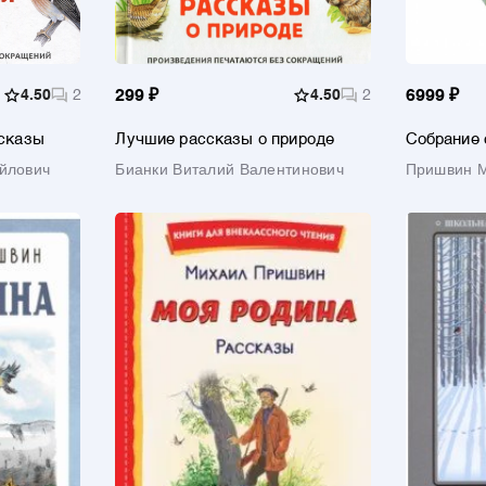
4.50
2
299 ₽
4.50
2
6999 ₽
ссказы
Лучшие рассказы о природе
Собрание 
четырех т
йлович
Бианки Виталий Валентинович
Пришвин 
книг)