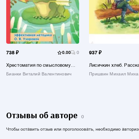
738 ₽
0.00
0
937 ₽
Хрестоматия по смысловому
Лисичкин хлеб. Расск
чтению. 2 класс
природе
Бианки Виталий Валентинович
Пришвин Михаил Миха
Отзывы об авторе
0
Чтобы оставить отзыв или проголосовать, необходимо автори