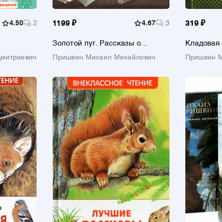
4.50
2
1199 ₽
4.67
3
319 ₽
Золотой луг. Рассказы о
Кладовая 
животных (ил. Дударенко)
Дмитриевич
Пришвин Михаил Михайлович
Пришвин 