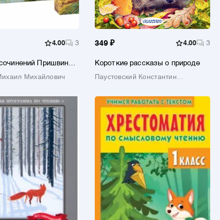
4.00
3
349 ₽
4.00
3
сочинений Пришвина в
Короткие рассказы о природе
омах (Комплект из 4-х
Михаил Михайлович
Паустовский Константин
Георгиевич