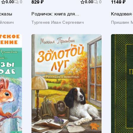
0.00
0
829 ₽
0.00
0
1149 ₽
ссказы
Родничок: книга для
Кладовая 
внеклассного чтения в 4-м
рассказы
йлович
Тургенев Иван Сергеевич
Пришвин 
классе