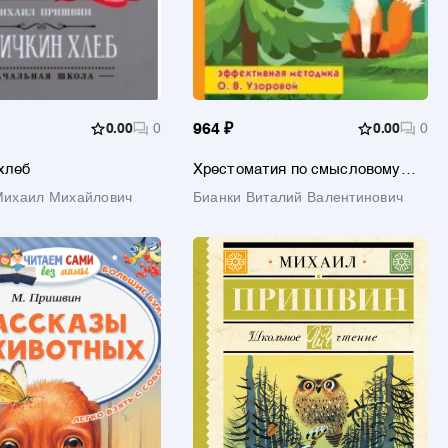
0.00
0
964 ₽
0.00
0
хлеб
Хрестоматия по смысловому
чтению. 1 класс. Методика О. В.
Михаил Михайлович
Бианки Виталий Валентинович
Узоровой