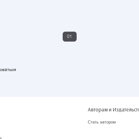
01
зоваться
Авторам и Издательс
Стать автором
а