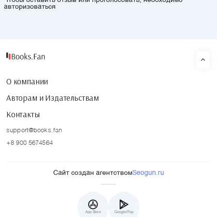
Чтобы оставить отзыв или проголосовать, необходимо
авторизоваться
О компании
Авторам и Издательствам
Контакты
support@books.fan
+8 900 5674564
Сайт создан агентством
Seogun.ru
App Store
Google Play