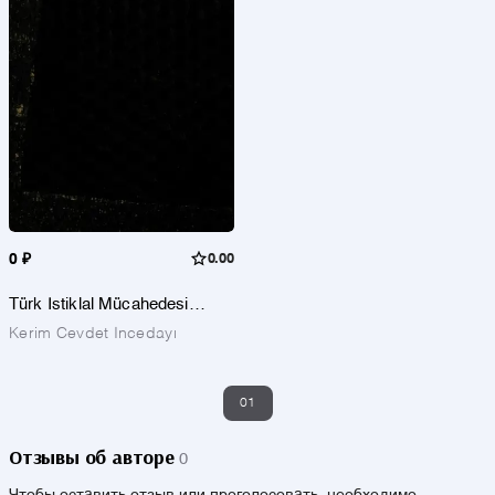
0 ₽
0.00
Türk İstiklal Mücahedesi
konferansları
Kerim Cevdet İncedayı
01
Отзывы об авторе
0