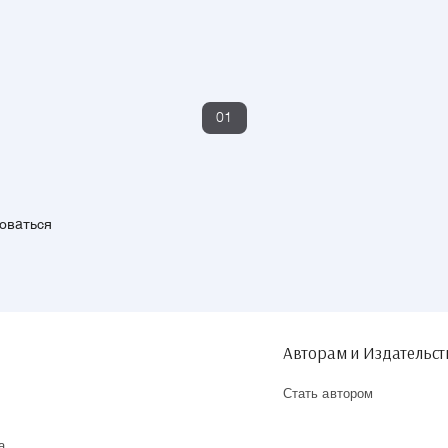
01
зоваться
Авторам и Издательс
Стать автором
а