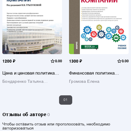
1200 ₽
0.00
1300 ₽
0.00
Цена и ценовая политика
Финансовая политика
компании. (Бакалавриат).
компании. (Бакалавриат).
Бондаренко Татьяна
Громова Елена
Учебник.
Учебное пособие.
Михайловна
01
Отзывы об авторе
0
Чтобы оставить отзыв или проголосовать, необходимо
авторизоваться