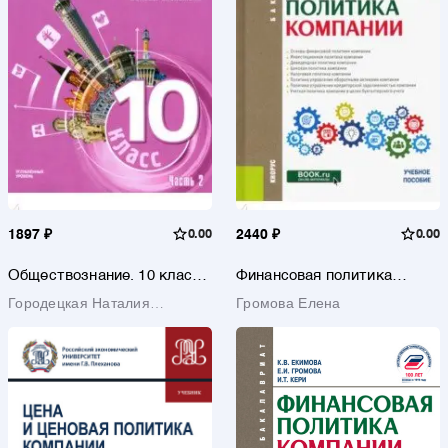
1897 ₽
0.00
2440 ₽
0.00
Обществознание. 10 класс.
Финансовая политика
Учебное пособие.
компании. Учебное пособие
Городецкая Наталия
Громова Елена
Углубленный уровень. В 2-х
частях. ФГОС
Ивановна