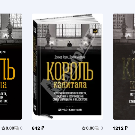
0.00
0
642 ₽
0.00
0
1212 ₽