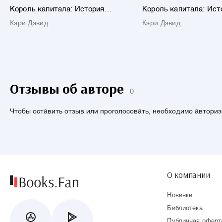
Король капитала: История
Король капитала: Ист
невероятного взлета, падения и
невероятного взлета, 
Кэри Дэвид
Кэри Дэвид
возрождения Стива Шварцмана
возрождения Стива Ш
и Blackstone
и Blackstone. Пер. с ан
Отзывы об авторе
0
Чтобы оставить отзыв или проголосовать, необходимо автори
О компании
Новинки
Библиотека
Публичная оферт