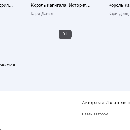
ория
Король капитала. История
Король ка
падения и
невероятного взлета, падения и
невероятн
Кэри Дэвид
Кэри Дэви
варцмана
возрождения Стива Шварцмана
возрожде
гл.
и Blackstone
и Blacksto
01
зоваться
Авторам и Издательс
Стать автором
а