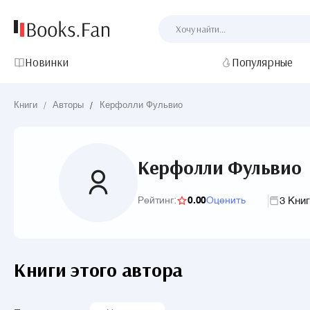
Новинки
Популярные
Книги
/
Авторы
/
Керфолли Фульвио
Керфолли Фульвио
3 Кни
Рейтинг:
0.00
Оценить
Книги этого автора