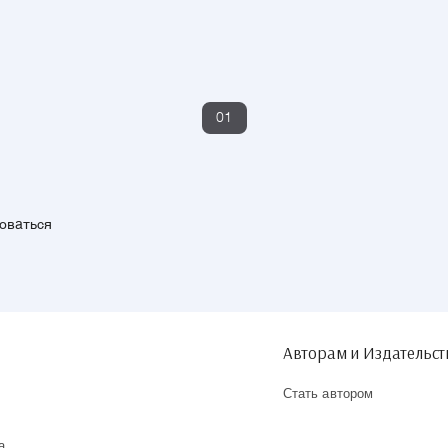
01
зоваться
Авторам и Издательс
Стать автором
а