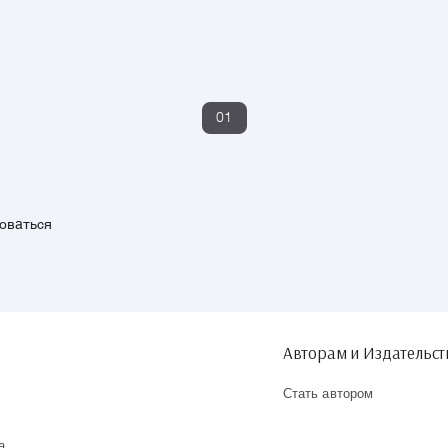
01
зоваться
Авторам и Издательс
Стать автором
а