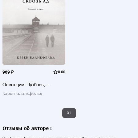
969 ₽
0.00
Освенцим. Любовь,
прошедшая сквозь ад.
Кэрен Бланкфельд
Реальная история
01
Отзывы об авторе
0