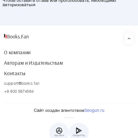
Чтобы оставить отзыв или проголосовать, необходимо
авторизоваться
О компании
Авторам и Издательствам
Контакты
support@books.fan
+8 900 5674564
Сайт создан агентством
Seogun.ru
App Store
Google Play