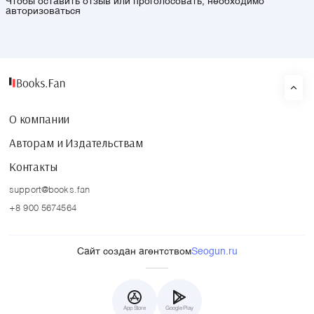
Чтобы оставить отзыв или проголосовать, необходимо
авторизоваться
О компании
Авторам и Издательствам
Контакты
support@books.fan
+8 900 5674564
Сайт создан агентством
Seogun.ru
App Store
Google Play