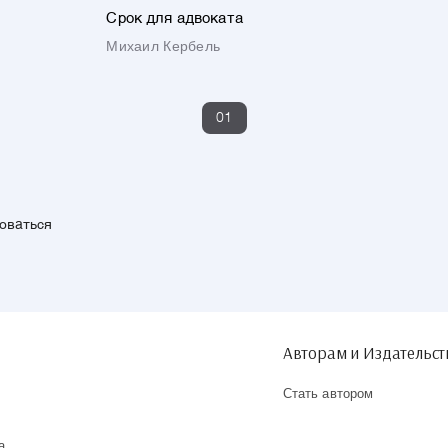
Срок для адвоката
Михаил Кербель
01
зоваться
Авторам и Издательс
Стать автором
а