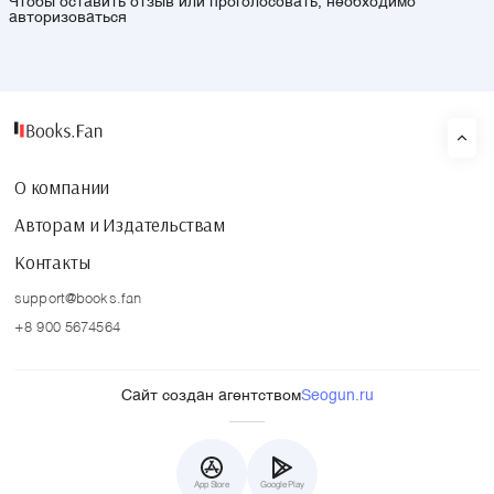
Чтобы оставить отзыв или проголосовать, необходимо
авторизоваться
О компании
Авторам и Издательствам
Контакты
support@books.fan
+8 900 5674564
Сайт создан агентством
Seogun.ru
App Store
Google Play