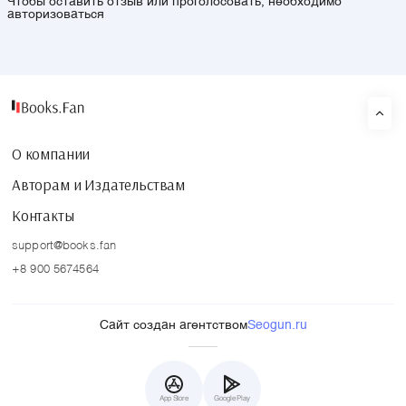
Чтобы оставить отзыв или проголосовать, необходимо
авторизоваться
О компании
Авторам и Издательствам
Контакты
support@books.fan
+8 900 5674564
Сайт создан агентством
Seogun.ru
App Store
Google Play