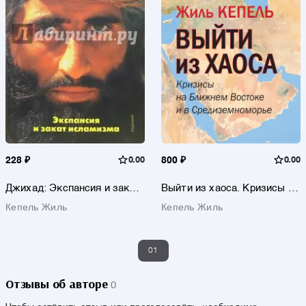
228 ₽
0.00
800 ₽
0.00
Джихад: Экспансия и закат
Выйти из хаоса. Кризисы на
исламизма
Ближнем Востоке и в
Кепель Жиль
Кепель Жиль
Средиземноморье
01
Отзывы об авторе
0