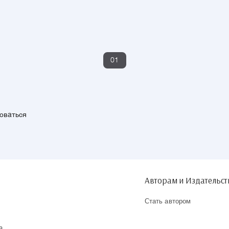
01
зоваться
Авторам и Издательс
Стать автором
а