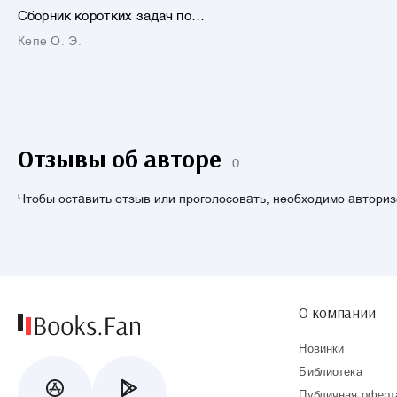
Сборник коротких задач по
теоретической механике.
Кепе О. Э.
Учебное пособие
Отзывы об авторе
0
Чтобы оставить отзыв или проголосовать, необходимо автори
О компании
Новинки
Библиотека
Публичная оферт