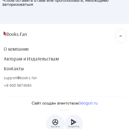
Чтобы оставить отзыв или проголосовать, необходимо
авторизоваться
О компании
Авторам и Издательствам
Контакты
support@books.fan
+8 900 5674564
Сайт создан агентством
Seogun.ru
App Store
Google Play