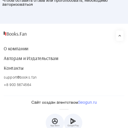
Чтобы оставить отзыв или проголосовать, необходимо
авторизоваться
О компании
Авторам и Издательствам
Контакты
support@books.fan
+8 900 5674564
Сайт создан агентством
Seogun.ru
App Store
Google Play