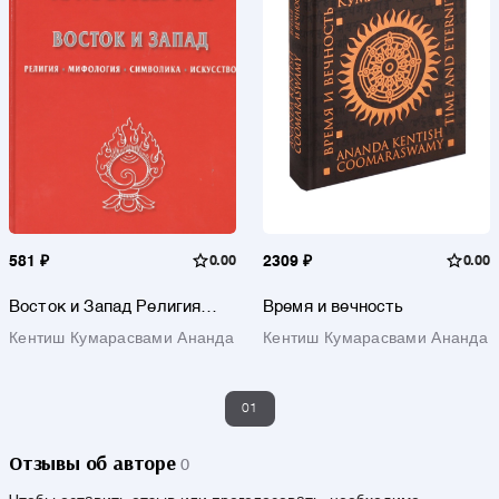
581 ₽
0.00
2309 ₽
0.00
Восток и Запад Религия
Время и вечность
мифология символика
Кентиш Кумарасвами Ананда
Кентиш Кумарасвами Ананда
искусство (Кумарасвами)
01
Отзывы об авторе
0