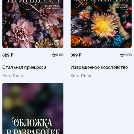
829 ₽
0.00
399 ₽
0.00
Стальная принцесса
Извращенное королевство
Кент Рина
Кент Рина