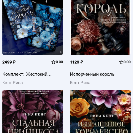
2499 ₽
0.00
1129 ₽
0.00
Комплект: Жестокий
Испорченный король
король + чехол
Кент Рина
Кент Рина