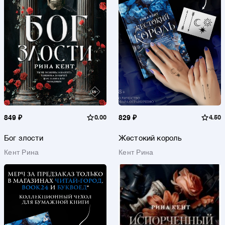
849 ₽
0.00
829 ₽
4.50
Бог злости
Жестокий король
Кент Рина
Кент Рина