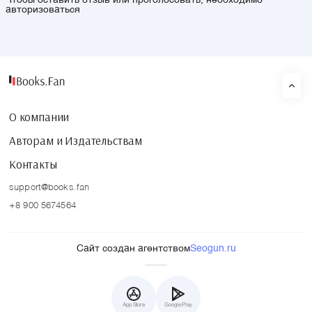
Чтобы оставить отзыв или проголосовать, необходимо
авторизоваться
О компании
Авторам и Издательствам
Контакты
support@books.fan
+8 900 5674564
Сайт создан агентством
Seogun.ru
App Store
Google Play