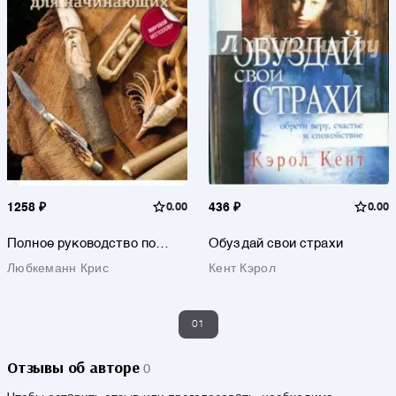
1258 ₽
0.00
436 ₽
0.00
Полное руководство по
Обуздай свои страхи
вырезанию ножом для
Любкеманн Крис
Кент Кэрол
начинающих
01
Отзывы об авторе
0