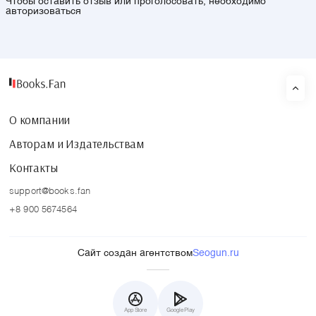
Чтобы оставить отзыв или проголосовать, необходимо
авторизоваться
О компании
Авторам и Издательствам
Контакты
support@books.fan
+8 900 5674564
Сайт создан агентством
Seogun.ru
App Store
Google Play