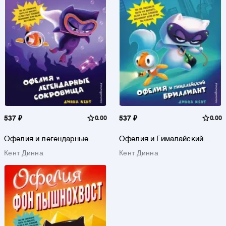
537 ₽
0.00
537 ₽
0.00
Офелия и легендарные
Офелия и Гималайский
сокровища (выпуск 3)
бриллиант
Кент Динна
Кент Динна