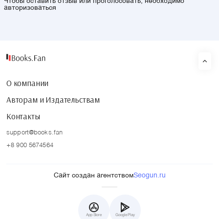
Чтобы оставить отзыв или проголосовать, необходимо
авторизоваться
О компании
Авторам и Издательствам
Контакты
support@books.fan
+8 900 5674564
Сайт создан агентством
Seogun.ru
App Store
Google Play