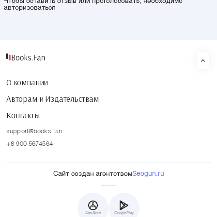
Чтобы оставить отзыв или проголосовать, необходимо
авторизоваться
О компании
Авторам и Издательствам
Контакты
support@books.fan
+8 900 5674564
Сайт создан агентством
Seogun.ru
App Store
Google Play