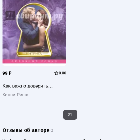
99 ₽
0.00
Как важно доверять
попутчику
Кенни Риша
01
Отзывы об авторе
0