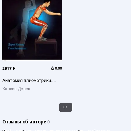
2917 ₽
0.00
Анатомия плиометрики.
Иллюстрированное
Хансен Дерек
руководство
01
Отзывы об авторе
0