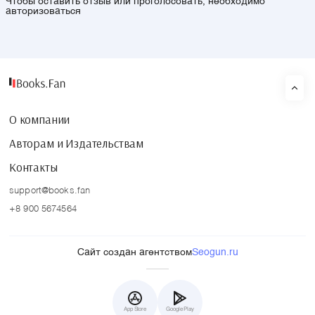
Чтобы оставить отзыв или проголосовать, необходимо
авторизоваться
О компании
Авторам и Издательствам
Контакты
support@books.fan
+8 900 5674564
Сайт создан агентством
Seogun.ru
App Store
Google Play